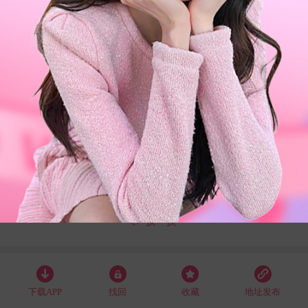
118
69
67
116
换一换
下载APP
找回
收藏
地址发布